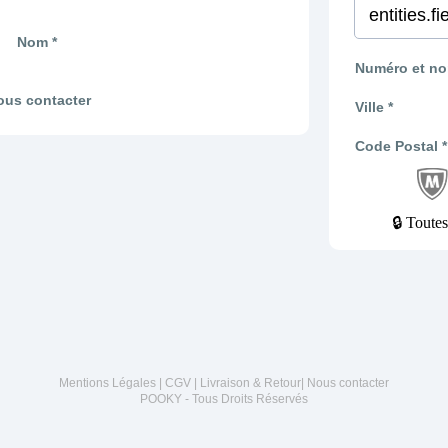
Nom *
Numéro et nom
ous contacter
Ville *
Code Postal *
🔒 Toutes
Mentions Légales
|
CGV
|
Livraison & Retour
|
Nous contacter
POOKY - Tous Droits Réservés