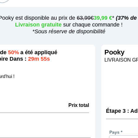
 Pooky est disponible au prix de
63,99€
39,99 €
*
(37% de 
Livraison gratuite
sur chaque commande !
*Sous réserve de disponibilité
Pooky
 de
50%
a été appliqué
ire Dans :
29m 55s
LIVRAISON G
rd'hui !
Prix total
Étape 3 : A
Pays *